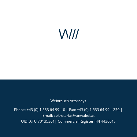
Weinrauch Attorneys
Phone: +43 (0) 1 533 64 99 – 0 | Fax: +43 (0) 1 533 64 99 – 250 |
Email: sekretariat@anwaltei.at
UID: ATU 70135301| Commercial Register: FN 443661v