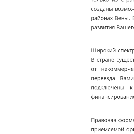
созданы возможн
районах Вены. 
развития Вашего
Широкий спектр
В стране сущес
от некоммерче
переезда Вам
подключены к
финансировани
Правовая форма
приемлемой ор