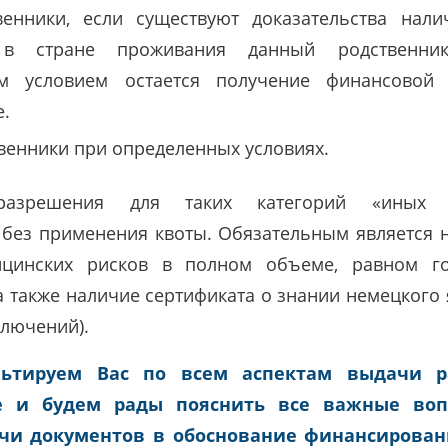
енники, если существуют доказательства нали
в стране проживания данный родственни
м условием остается получение финансовой 
е.
венники при определенных условиях.
азрешения для таких категорий «иных р
 без применения квоты. Обязательным является 
ицинских рисков в полном объеме, равном го
а также наличие сертификата о знании немецкого
ключений).
льтируем Вас по всем аспектам выдачи р
е и будем рады пояснить все важные воп
ачи документов в обоснование финансирован