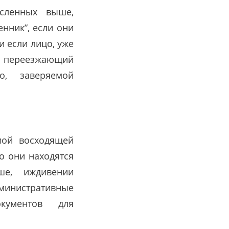
исленных выше,
нник”, если они
 если лицо, уже
ии переезжающий
о, заверяемой
мой восходящей
то они находятся
е, иждивении
министративные
кументов для