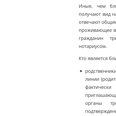
Иные, чем бли
получают вид н
отвечают общим
проживающее в 
гражданин тр
нотариусом.
Кто является б
родственник
линии (родит
фактическ
приглашающе
органы тр
подтвержден