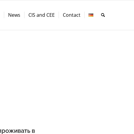
s
News
CIS and CEE
Contact
проживать в