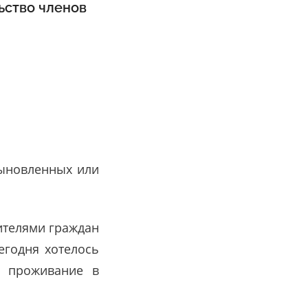
ьство членов
сыновленных или
ителями граждан
егодня хотелось
а проживание в