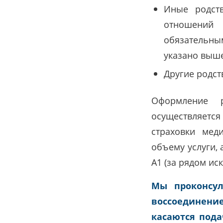
Иные родств
отношений 
обязательны
указано выш
Другие родст
Оформление р
осуществляется
страховки мед
объему услуги, 
А1 (за рядом ис
Мы проконсу
воссоединени
касаются под