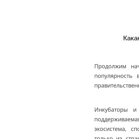
Кака
Продолжим нач
популярность 
правительствен
Инкубаторы и
поддерживаема
экосистема, с
только из стра