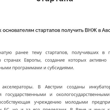
к основателям стартапов получить ВНЖ в Ав
атую ранее тему стартапов, получивших в 
в странах Европы, создание которых активно 
ными программами и субсидиями.
 акселераторы. В Австрии созданы инкубато
я государственными и окологосударственным
пособствующая учреждению молодыми предпр
н ЕС, но и за его пределами. В Вене и иных 