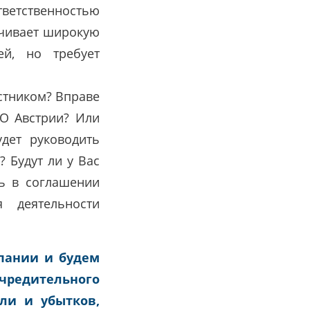
тветственностью
ечивает широкую
ей, но требует
стником? Вправе
О Австрии? Или
дет руководить
 Будут ли у Вас
ь в соглашении
 деятельности
пании и будем
чредительного
ыли и убытков,