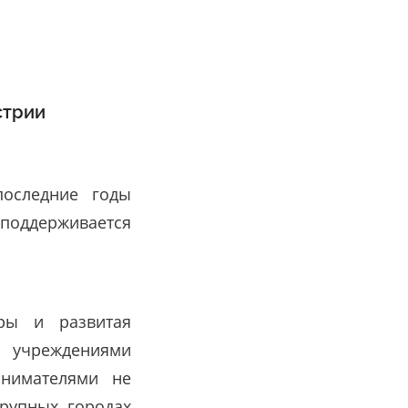
стрии
последние годы
поддерживается
ры и развитая
и учреждениями
инимателями не
крупных городах