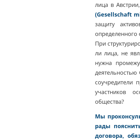
лица в Австрии
(Gesellschaft 
защиту активо
определенного 
При структурир
ли лица, не я
нужна промежу
деятельностью 
соучредители 
участников о
общества?
Мы проконсул
рады пояснит
договора, обя