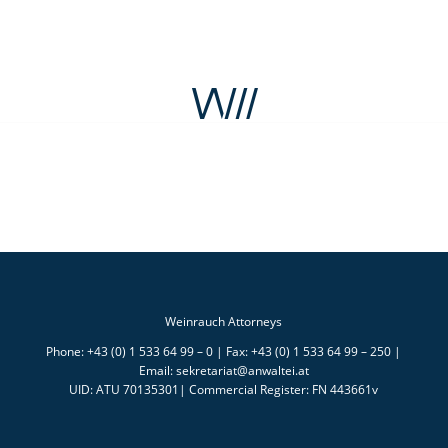
Weinrauch Attorneys
Phone: +43 (0) 1 533 64 99 – 0 | Fax: +43 (0) 1 533 64 99 – 250 |
Email: sekretariat@anwaltei.at
UID: ATU 70135301| Commercial Register: FN 443661v