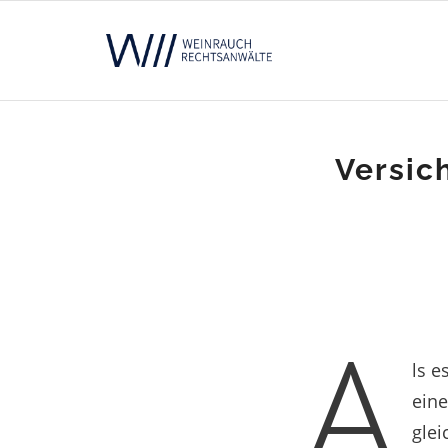
Versich
A
ls e
eine
glei