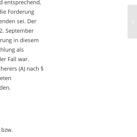
ld entsprechend,
die Forderung
wenden sei. Der
 2. September
derung in diesem
hlung als
er Fall war.
herers (A) nach §
teten
nden.
 bzw.