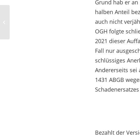
Grund hab er an 
halben Anteil be
ВНЖ в Австрии при покупке
auch nicht verjäh
недвижимости
OGH folgte schli
2021 dieser Auffa
Fall nur ausgesc
schlüssiges Aner
Andererseits sei
1431 ABGB wegen 
Schadenersatzes
Bezahlt der Vers