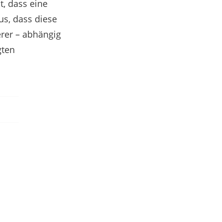
, dass eine
us, dass diese
erer – abhängig
gten