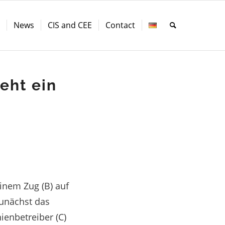
s
News
CIS and CEE
Contact
teht ein
inem Zug (B) auf
zunächst das
ienbetreiber (C)