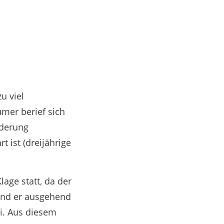
u viel
mer berief sich
rderung
 ist (dreijährige
age statt, da der
und er ausgehend
i. Aus diesem