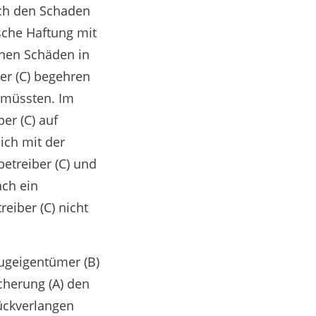
lich den Schaden
ische Haftung mit
inen Schäden in
er (C) begehren
 müssten. Im
er (C) auf
ich mit der
etreiber (C) und
ch ein
eiber (C) nicht
ugeigentümer (B)
icherung (A) den
ückverlangen