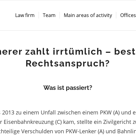
Law firm
Team
Main areas of activity
Office
erer zahlt irrtümlich – bes
Rechtsanspruch?
Was ist passiert?
s 2013 zu einem Unfall zwischen einem PKW (A) und e
r Eisenbahnkreuzung (C) kam, stellte ein Zivilgericht 
chteilige Verschulden von PKW-Lenker (A) und Bahnlin