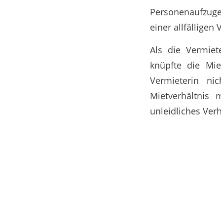
Personenaufzuges
einer allfällige
Als die Vermiet
knüpfte die Mi
Vermieterin ni
Mietverhältnis 
unleidliches Ver