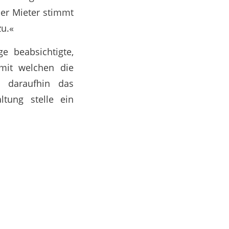
Der Mieter stimmt
zu.«
e beabsichtigte,
mit welchen die
e daraufhin das
ltung stelle ein