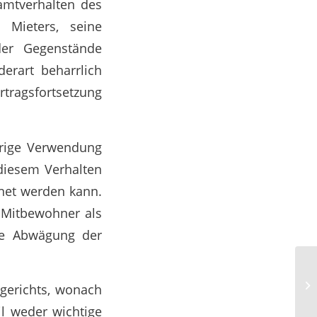
samtverhalten des
 Mieters, seine
er Gegenstände
derart beharrlich
ragsfortsetzung
idrige Verwendung
diesem Verhalten
gnet werden kann.
r Mitbewohner als
ine Abwägung der
Ja
gerichts, wonach
l weder wichtige