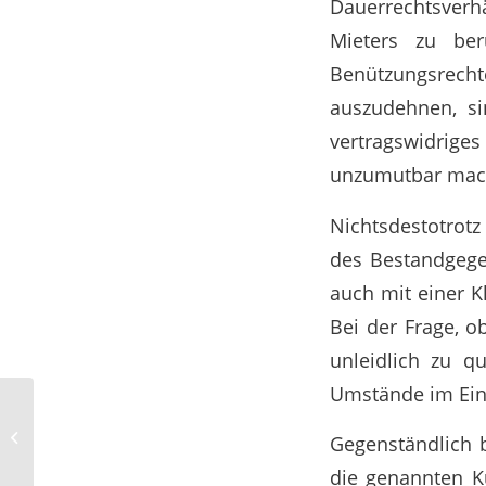
Dauerrechtsverhä
Mieters zu ber
Benützungsrec
auszudehnen, sin
vertragswidrig
unzumutbar mac
Nichtsdestotrotz
des Bestandgege
auch mit einer K
Bei der Frage, o
unleidlich zu q
Umstände im Einz
Квалифицированные работники в
Gegenständlich 
дефицитных...
die genannten K