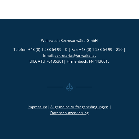
Weinrauch Rechtsanwälte GmbH
Telefon: +43 (0) 1 533 64 99 – 0 | Fax: +43 (0) 1 533 64 99 – 250 |
Email:
sekretariat@anwaltei.at
UID: ATU 70135301| Firmenbuch: FN 443661v
Impressum
|
Allgemeine Auftragsbedingungen
|
Datenschutzerklärung