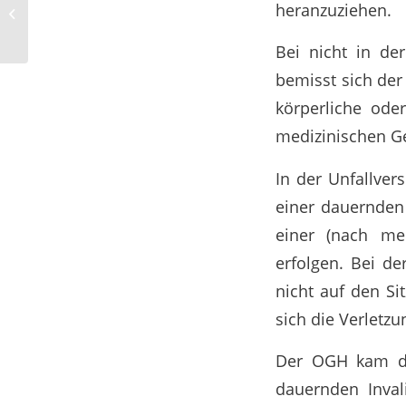
Zurechnung unleidlichen Verhaltens
heranzuziehen.
eines Mitbewohners zum Mieter
Bei nicht in de
bemisst sich der
körperliche ode
medizinischen Ge
In der Unfallver
einer dauernden 
einer (nach med
erfolgen. Bei d
nicht auf den Si
sich die Verletzu
Der OGH kam da
dauernden Inval