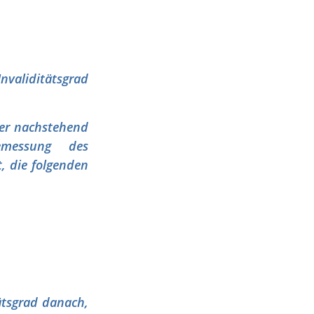
nvaliditätsgrad
 der nachstehend
emessung des
t, die folgenden
ätsgrad danach,