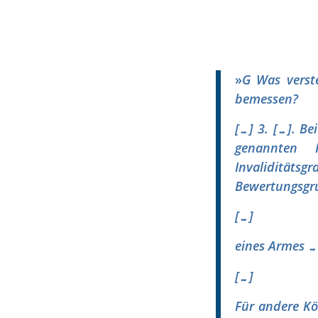
»
G Was verste
bemessen?
[…] 3. […]. Be
genannten 
Invaliditätsgr
Bewertungsgru
[…]
eines Armes …
[…]
Für andere Kö