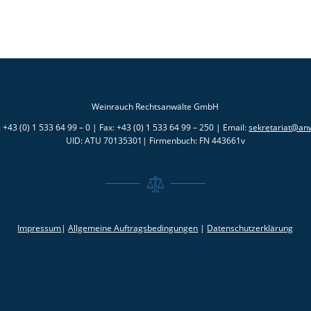
Weinrauch Rechtsanwälte GmbH
 +43 (0) 1 533 64 99 – 0 | Fax: +43 (0) 1 533 64 99 – 250 | Email:
sekretariat@anw
UID: ATU 70135301| Firmenbuch: FN 443661v
Impressum
|
Allgemeine Auftragsbedingungen
|
Datenschutzerklärung