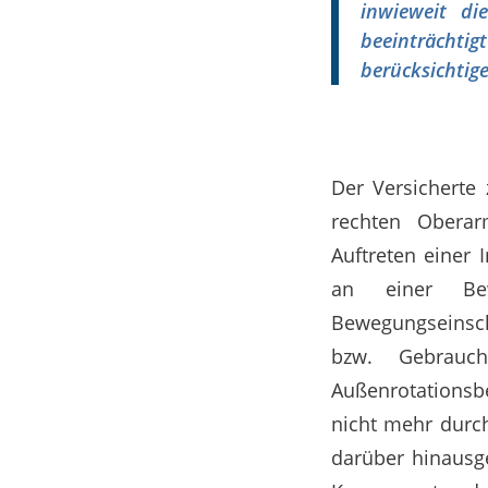
inwieweit di
beeinträchtig
berücksichtige
Der Versicherte
rechten Oberar
Auftreten einer I
an einer Bew
Bewegungseinschr
bzw. Gebrauc
Außenrotationsb
nicht mehr durc
darüber hinausg