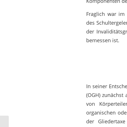
Komponenten der 
Fraglich war im
des Schultergele
der Invalidität
bemessen ist.
In seiner Entsch
(OGH) zunächst a
von Körperteil
organischen oder
der Gliedertax