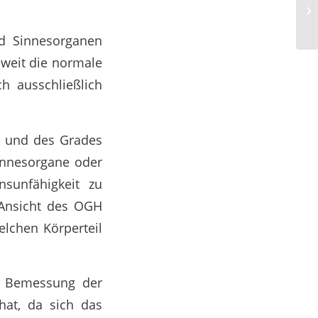
Un
Re
nd Sinnesorganen
eweit die normale
h ausschließlich
ns und des Grades
Sinnesorgane oder
nsunfähigkeit zu
 Ansicht des OGH
elchen Körperteil
e Bemessung der
hat, da sich das