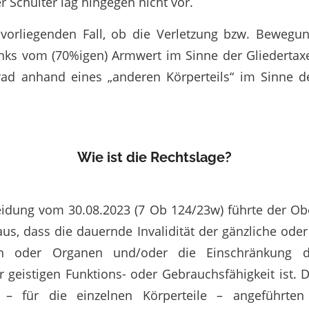
Schulter lag hingegen nicht vor.
 vorliegenden Fall, ob die Verletzung bzw. Bewegu
nks vom (70%igen) Armwert im Sinne der Gliedertaxe 
sgrad anhand eines „anderen Körperteils“ im Sinne 
Wie ist die Rechtslage?
eidung vom 30.08.2023 (7 Ob 124/23w) führte der Ob
us, dass die dauernde Invalidität der gänzliche oder 
en oder Organen und/oder die Einschränkung de
 geistigen Funktions- oder Gebrauchsfähigkeit ist. D
e – für die einzelnen Körperteile – angeführten