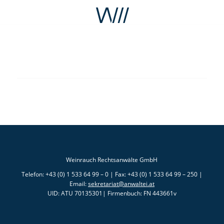
Weinrauch Rechtsanwälte GmbH
Telefon: +43 (0) 1 533 64 99 – 0 | Fax: +43 (0) 1 533 64 99 – 250 |
Email:
sekretariat@anwaltei.at
UID: ATU 70135301| Firmenbuch: FN 443661v