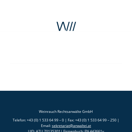
Weinrauch Rechtsanwälte GmbH
Telefon: +43 (0) 1 533 64 99 – 0 | Fax: +43 (0) 1 533 64 99 – 250 |
Email:
sekretariat@anwaltei.at
UID: ATU 70135301| Firmenbuch: FN 443661v