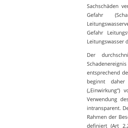
Sachschäden ver
Gefahr (Scha
Leitungswasserv
Gefahr Leitung
Leitungswasser di
Der durchschni
Schadenereignis
entsprechend der
beginnt daher
(„Einwirkung“) 
Verwendung des 
intransparent. D
Rahmen der Besch
definiert (Art 