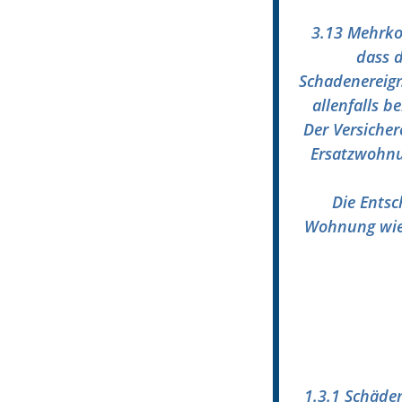
3.13 Mehrko
dass 
Schadenereign
allenfalls 
Der Versicher
Ersatzwohnu
Die Entsc
Wohnung wied
1.3.1 Schäde