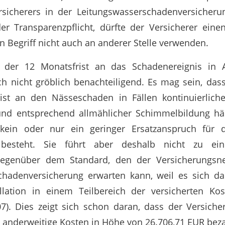
rsicherers in der Leitungswasserschadenversicheru
r Transparenzpflicht, dürfte der Versicherer eine
en Begriff nicht auch an anderer Stelle verwenden.
 der 12 Monatsfrist an das Schadenereignis in A
h nicht gröblich benachteiligend. Es mag sein, da
ist an den Nässeschaden in Fällen kontinuierlich
 und entsprechend allmählicher Schimmelbildung hä
kein oder nur ein geringer Ersatzanspruch für 
besteht. Sie führt aber deshalb nicht zu ein
gegenüber dem Standard, den der Versicherungsn
chadenversicherung erwarten kann, weil es sich d
ellation in einem Teilbereich der versicherten Kos
7). Dies zeigt sich schon daran, dass der Versiche
 anderweitige Kosten in Höhe von 26.706,71 EUR beza