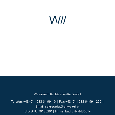
Weinrauch Rechtsanwälte GmbH
Telefon: +43 (0) 1 533 64 99 – 0 | Fax: +43 (0) 1 533 64 99 – 250 |
Email:
sekretariat@anwaltei.at
UID: ATU 70135301| Firmenbuch: FN 443661v