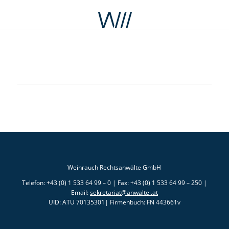
Weinrauch Rechtsanwälte GmbH
Telefon: +43 (0) 1 533 64 99 – 0 | Fax: +43 (0) 1 533 64 99 – 250 |
Email:
sekretariat@anwaltei.at
UID: ATU 70135301| Firmenbuch: FN 443661v